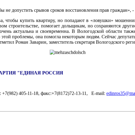
ы не допустить срывов сроков восстановления прав граждан», -
тва, чтобы купить квартиру, но попадают в «ловушки» мошенни
ом строительстве, помогает дольщикам, но сохраняются други
чень актуальна и своевременна. В Вологодской области также
этой проблемы, она помогла некоторым людям. Сейчас депутаты
тметил Роман Заварин, заместитель секретаря Вологодского рег
АРТИЯ "ЕДИНАЯ РОССИЯ
л.: +7(982) 405-11-18, факс:+7(8172)72-13-11, E-mail:
edinros35@mai