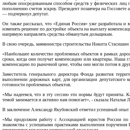
любым опосредованным способом средств у физических лиц по
пополнению счетов эскроу. Президент позавчера на Госсовете 
— подчеркнул депутат.
Он также рассказал, что «Единая Россия» уже разработала и
изменять решение по достройке объекта на выплату компенсац
напрямую направлять средства обманутым дольщикам.
В свою очередь, замминистра строительства Никита Стасишин 
«Наибольшее количество проблемных объектов в рамках доро
сроки, когда они получат компенсацию или квартиры. Наша гл
компенсацию по рыночной цене, чтобы они могли потом в дру
Заместитель генерального директора Фонда развития терри
выполнении дорожных карт, для организации депутатского 
готовности проблемных объектов.
«Мы надеемся, что в эту сессию эти нормы будут приняты. К
темой занимается и активно нам помогает», - сказала Наталья 
В заключение Александр Якубовский отметил успешный опыт р
«Мы продолжим работу с Ассоциацией юристов России по а
знакомства с успешными практиками выполнения поручения 
применяется механизм компенсаций гражданам.