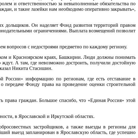
ролем и ответственностью за невыполненные обязательства по
аждан, и такие лазейки нам необходимо оперативно закрывать»,
тых дольщиков. Он наделяет Фонд развития территорий правом
законодательными ограничениями. Выплата возмещений позволит
ием вопросов с недостроями предметно по каждому региону.
ском и Красноярском краях, Башкирии. Люди должны понимать
о ждут. А там, где невозможно достроить, получили достойную
сказал Никита Стасишин.
ой России» информацию по регионам, где есть отставание в
о передаче Фонду права на проведение оценки строительной
ь права граждан. Большое спасибо, что «Единая Россия» этой
ости, в Ярославской и Иркутской областях.
бросовестных застройщиков, а также выезды в регионы для
ий выезд запланирован в Ярославскую область, где успешно