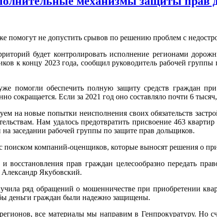
ополнительные механизмы защиты прав
кже помогут не допустить срывов по решению проблем с недостр
рриторий будет контролировать исполнение регионами дорожн
ов к концу 2023 года, сообщил руководитель рабочей группы 
уже помогли обеспечить полную защиту средств граждан при 
 сокращается. Если за 2021 год оно составляло почти 6 тысяч, т
уем на новые попытки неисполнения своих обязательств застрой
тельствам. Нам удалось предотвратить присвоение 463 кварт
й на заседании рабочей группы по защите прав дольщиков.
 с поиском компаний-оценщиков, которые выносят решения о при
и восстановления прав граждан целесообразно передать прав
 Александр Якубовский.
лучила ряд обращений о мошенничестве при приобретении квар
обы деньги граждан были надежно защищены.
регионов, все материалы мы направим в Генпрокуратуру. Но сч