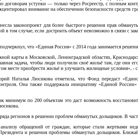
 договорам уступки — только через Росреестр, с полным конт
акцентировал внимание на обеспечении безопасности средств гр
 внесла законопроект для более быстрого решения прав обману
ий в том случае, если достроить объект невозможно в связи с 
подчеркнул, что «Единая Россия» с 2014 года занимается решен
жной карты в Московской, Ленинградской областях, Краснодар
авная задача, чтобы люди получили своё жильё там, где они ег
гом месте приобрести жильё и улучшить жилищные условия», - 
торий Наталья Люсикова отметила, что Фонд передаст «Един
контроля. Она также поддержала инициативу «Единой России» 
ак минимум по 200 объектам это даст возможность восстановит
Люсикова.
яда регионов в решении проблем обманутых дольщиков. В частн
нализу обращений от граждан, которые стали жертвами недо
Президента и решения проблемы обманутых дольщиков. Ближайш