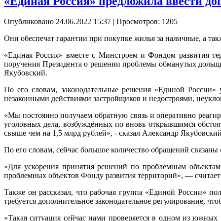
«Единая Россия» предложила ввести д
Опубликовано 24.06.2022 15:37
| Просмотров: 1205
Они обеспечат гарантии при покупке жилья за наличные, а та
«Единая Россия» вместе с Минстроем и Фондом развития те
поручения Президента о решении проблемы обманутых дольщик
Якубовский.
По его словам, законодательные решения «Единой России» 
незаконными действиями застройщиков и недостроями, неуклонно
«Мы постоянно получаем обратную связь и оперативно реагир
уголовных дела, возбуждённых по вновь открывшимся обстоя
свыше чем на 1,5 млрд рублей», - сказал Александр Якубовски
По его словам, сейчас большое количество обращений связаны
«Для ускорения принятия решений по проблемным объектам 
проблемных объектов Фонду развития территорий», — считает
Также он рассказал, что рабочая группа «Единой России» по
требуется дополнительное законодательное регулирование, чт
«Такая ситуация сейчас нами проверяется в одном из южных 