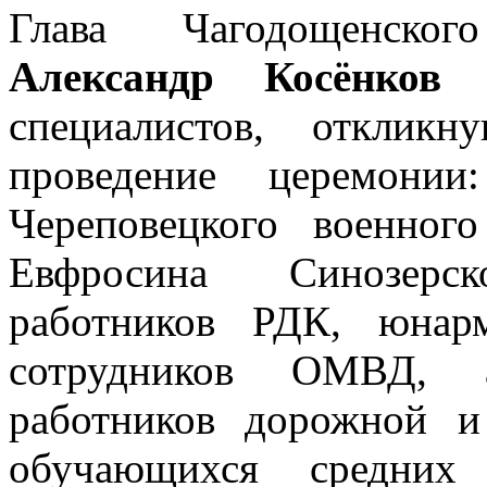
Глава Чагодощенског
Александр Косёнков
б
специалистов, отклик
проведение церемонии
Череповецкого военног
Евфросина Синозерс
работников РДК, юнар
сотрудников ОМВД, а
работников дорожной и
обучающихся средних 