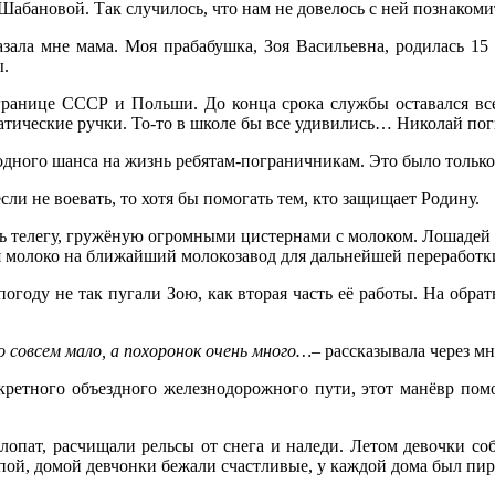
абановой. Так случилось, что нам не довелось с ней познакомить
азала мне мама. Моя прабабушка, Зоя Васильевна, родилась 15
ы.
ранице СССР и Польши. До конца срока службы оставался все
тические ручки. То-то в школе бы все удивились… Николай пог
дного шанса на жизнь ребятам-пограничникам. Это было только 
если не воевать, то хотя бы помогать тем, кто защищает Родину.
 телегу, гружёную огромными цистернами с молоком. Лошадей дл
я молоко на ближайший молокозавод для дальнейшей переработк
огоду не так пугали Зою, как вторая часть её работы. На обра
ло совсем мало, а похоронок очень много…
– рассказывала через мн
кретного объездного железнодорожного пути, этот манёвр помо
лопат, расчищали рельсы от снега и наледи. Летом девочки с
ой, домой девчонки бежали счастливые, у каждой дома был пир