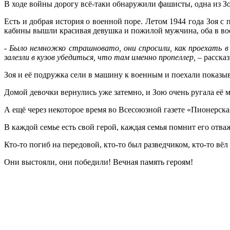
В ходе войны дорогу всё-таки обнаружили фашисты, одна из З
Есть и добрая история о военной поре. Летом 1944 года Зоя с
кабины вышли красивая девушка и пожилой мужчина, оба в во
- Было немножко страшновато, они спросили, как проехать 
залезли в кузов убедиться, что там именно пропеллер,
– расска
Зоя и её подружка сели в машину к военным и поехали показыв
Домой девочки вернулись уже затемно, и Зою очень ругала её
А ещё через некоторое время во Всесоюзной газете «Пионерск
В каждой семье есть свой герой, каждая семья помнит его отв
Кто-то погиб на передовой, кто-то был разведчиком, кто-то вёл
Они выстояли, они победили! Вечная память героям!