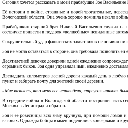
Сегодня хочется рассказать о моей прабабушке Зое Васильевне Ш
Её истории о войне, страшные и порой трогательные, переск
Вологодской области. Она очень хорошо помнила начало войн
Прабабушкин старший брат Николай Васильевич служил на г
сестричке привезти в подарок «волшебные» невиданные автома
Сокрушительный удар фашистских захватчиков не оставил ни о
Зоя не могла оставаться в стороне, она требовала позволить ей 
Десятилетней девочке доверили одной ежедневно сопровождать
огромных быков. Зоя одна управляла ими, ежедневно доставля
Двенадцать километров лесной дороги каждый день в любую п
пункт и забирать почту для жителей своей деревни.
- Мне казалось, что меня все ненавидели, «треугольничков» бы
В середине войны в Вологодской области построили часть се
Москвы в Ленинград и обратно.
Зоя и её ровесницы всю зиму вручную, при помощи ломов и 
вагонах. Однажды бойцы взамен поделились консервами и круп