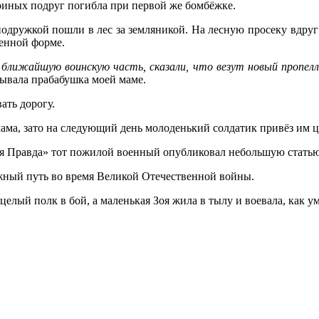
оиных подруг погибла при первой же бомбёжке.
 подружкой пошли в лес за земляникой. На лесную просеку вдру
енной форме.
в ближайшую воинскую часть, сказали, что везут новый пропел
зывала прабабушка моей маме.
ать дорогу.
 мама, зато на следующий день молоденький солдатик привёз им
ая Правда» тот пожилой военный опубликовал небольшую статью 
ажный путь во время Великой Отечественной войны.
 целый полк в бой, а маленькая Зоя жила в тылу и воевала, как ум