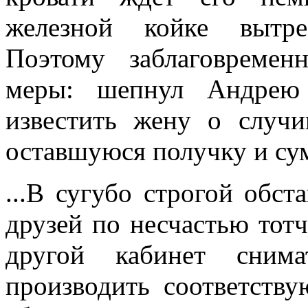
железной койке вытре
Поэтому заблаговремен
меры: шепнул Андрею 
известить жену о случ
оставшуюся получку и сум
...В сугубо строгой обст
друзей по несчастью тотч
другой кабинет снима
производить соответств