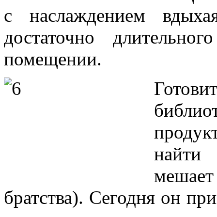
с наслаждением вдыха
достаточно длительно
помещении.
Готов
библио
проду
найти
мешае
братства). Сегодня он пр