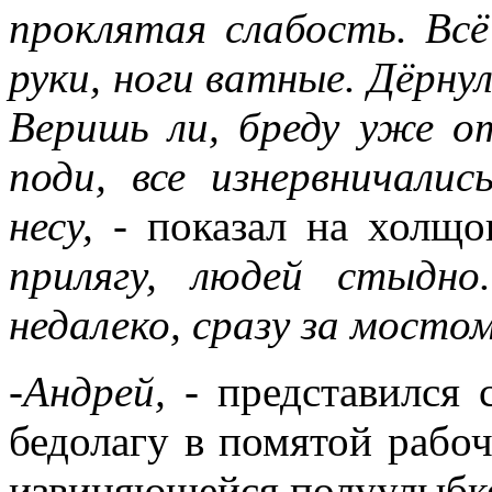
проклятая слабость. Всё
руки, ноги ватные. Дёрну
Веришь ли, бреду уже о
поди, все изнервничали
несу,
- показал на холщо
прилягу, людей стыдно
недалеко, сразу за мосто
-Андрей,
- представился с
бедолагу в помятой рабо
извиняющейся полуулыбко