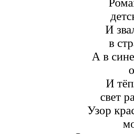
Рома
детс
И зва
в стр
А в син
о
И тё
свет р
Узор кра
м