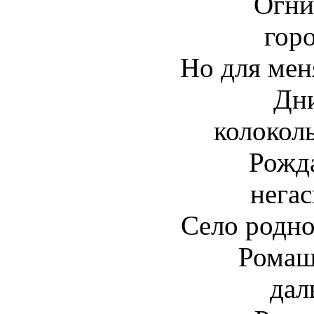
Огни
горо
Но для меня
Дни
колоколь
Рожда
негас
Село родно
Ромаш
дал