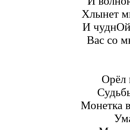
И волно
Хлынет м
И чуднОй
Вас со м
Орёл 
Судьб
Монетка в
Ума