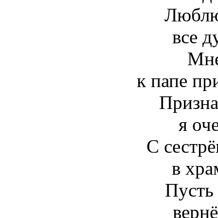
Люблю
все д
Мне
к папе пр
Призна
я оч
С сестр
в хра
Пусть 
вернё