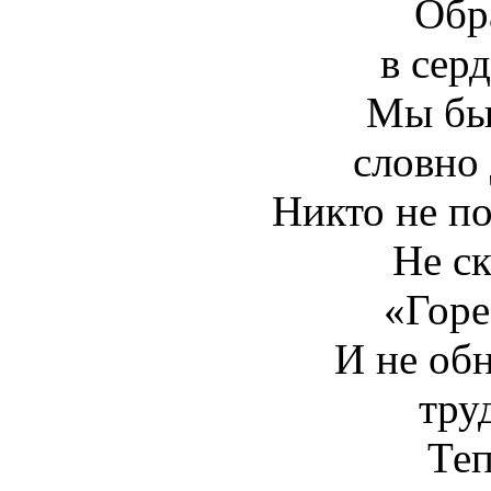
Обр
в серд
Мы бы
словно 
Никто не по
Не ск
«Горе
И не об
тру
Те