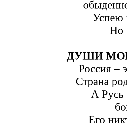
обыденно
Успею в
Но 
ДУШИ МО
Россия – э
Страна род
А Русь
бо
Его никт