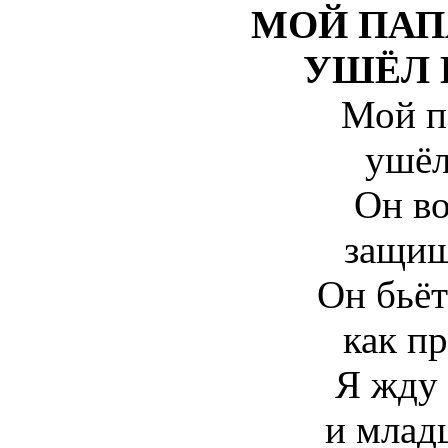
МОЙ ПАП
УШЁЛ Н
Мой па
ушёл
Он во
защищ
Он бьёт
как пр
Я жду 
и млад