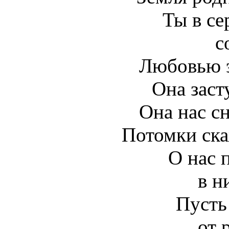
Ты в се
с
Любовью 
Она заст
Она нас сн
Потомки ска
О нас 
в н
Пусть
от 