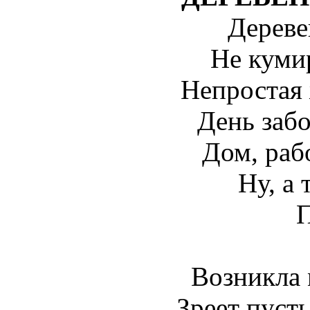
Дереве
Не кумир
Непростая 
День заб
Дом, рабо
Ну, а 
Возникла 
Зреет пусть