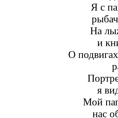
Я с п
рыбач
На лы
и кн
О подвигах
р
Портре
я ви
Мой пап
нас о