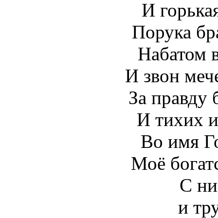
И горька
Порука бра
Набатом в
И звон меч
За правду 
И тихих 
Во имя Г
Моё богатс
С ни
и тр