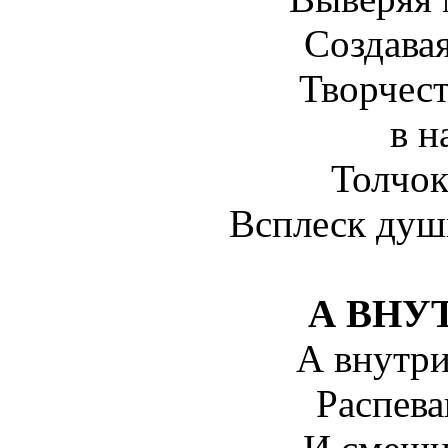
Создавая
Творчес
в н
Толчок
Всплеск души
А ВНУТ
А внутри
Распева