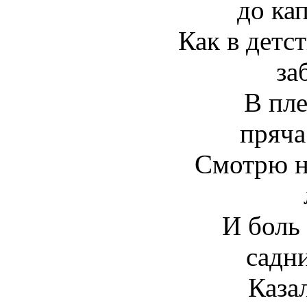
до кап
Как в детст
за
В пле
пряча
Смотрю н
И боль
садни
Каза