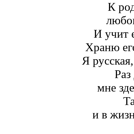
К ро
любо
И учит 
Храню его
Я русская,
Раз
мне зде
Та
и в жиз