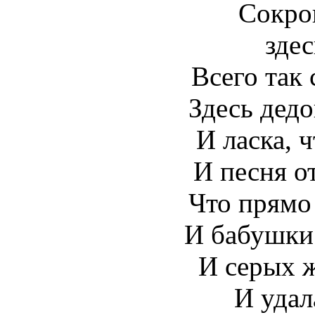
Сокро
здес
Всего так 
Здесь дедо
И ласка, ч
И песня от
Что прямо 
И бабушки
И серых ж
И удал