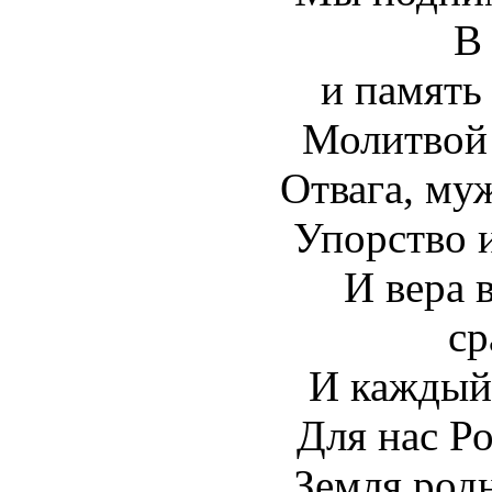
В 
и память
Молитвой 
Отвага, муж
Упорство и
И вера 
ср
И каждый 
Для нас Ро
Земля родн