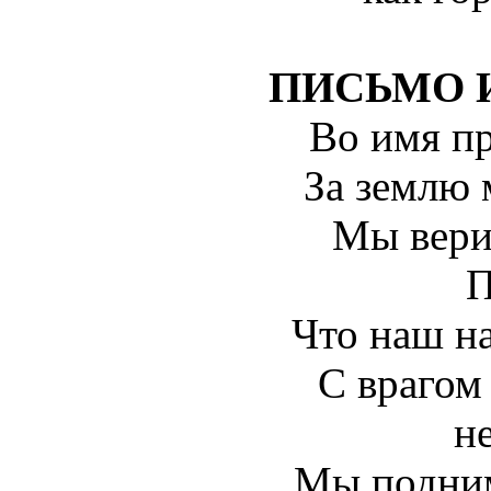
ПИСЬМО 
Во имя пр
За землю 
Мы вери
П
Что наш н
С врагом
не
Мы подним