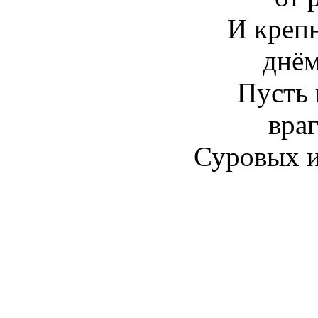
И креп
днём
Пусть 
враг
Суровых и