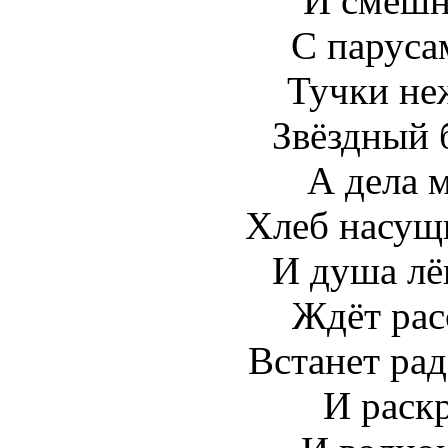
И смешн
С паруса
Тучки не
Звёздный 
А дела 
Хлеб насущ
И душа л
Ждёт рас
Встанет ра
И раскр