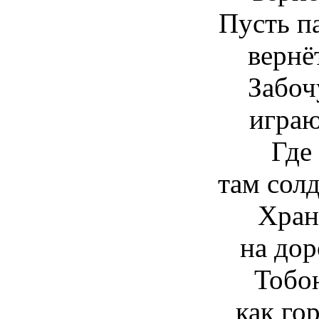
Пусть п
вернё
Забоч
играю
Где 
там солд
Хран
на дор
Тобо
как го