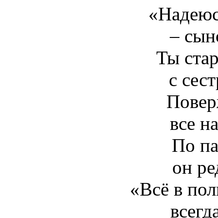
«Надеюсь
– сын
Ты ста
с сест
Повер
все н
По па
он ре
«Всё в пол
всегд