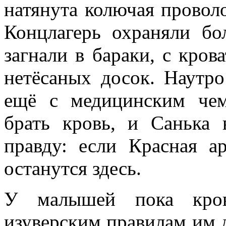
натянута колючая провол
Концлагерь охраняли бо
загнали в бараки, с кров
нетёсаных досок. Наутро
ещё с медицинским чем
брать кровь, и Санька
правду: если Красная а
останутся здесь.
У малышей пока кров
изуверским правилам им д