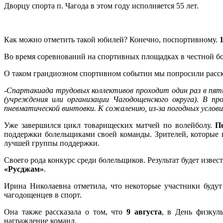
Дворцу спорта п. Чагода в этом году исполняется 55 лет.
Как можно отметить такой юбилей? Конечно, поспортивному.
Во время соревнований на спортивных площадках в честной бо
О таком грандиозном спортивном событии мы попросили расск
-Спартакиада трудовых коллективов проходит один раз в пят
(учреждения или организации Чагодощенского округа). В пр
пневматической винтовки. К сожалению, из-за погодных усло
Уже завершился цикл товарищеских матчей по волейболу.
П
поддержки болельщиками своей команды. Зрителей, которые 
лучшей группы поддержки.
Своего рода конкурс среди болельщиков. Результат будет изве
«Русджам»
.
Ирина Николаевна отметила, что некоторые участники будут
чагодощенцев в спорт.
Она также рассказала о том, что
9 августа
, в День физкул
награждение команд.