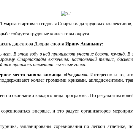
11 марта
стартовала годовая Спартакиада трудовых коллективов, 
рьбе сойдутся трудовые коллективы округа.
азать директора Дворца спорта
Ирину Ананьину
:
ь лет. В этом году в ней принимают участие девять команд. В
ограмму Спартакиады включены: настольный теннис, баскетбо
вий нам пришлось отменить лыжные гонки.
ервое место заняла команда «Русджам».
Интересно и то, чт
поддерживают коллег громкими криками, аплодисментами, транс
стен по окончании каждого вида программы. По результатам вол
 соревноваться впервые, и это радует организаторов мероприя
ьтурника, запланированы соревнования по лёгкой атлетике, 