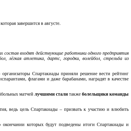
которая завершится в августе.
 их состав входят действующие работники одного предприятия
л, лёгкая атлетика, дартс, городки, волейбол, стрельба из
о организаторы Спартакиады приняли решение вести рейтинг
парантами, флагами и даже барабанами, наградят в качестве
ейбольных матчей
лучшими стали
также
болельщики команды
тия, ведь цель Спартакиады – призвать к участию и влюбить
по окончании которых будут подведены итоги Спартакиады и