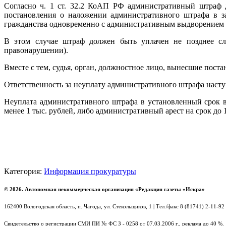
Согласно ч. 1 ст. 32.2 КоАП РФ административный штраф д
постановления о наложении административного штрафа в з
гражданства одновременно с административным выдворением 
В этом случае штраф должен быть уплачен не позднее сл
правонарушении).
Вместе с тем, судья, орган, должностное лицо, вынесшие поста
Ответственность за неуплату административного штрафа наступа
Неуплата административного штрафа в установленный срок 
менее 1 тыс. рублей, либо административный арест на срок до 1
Категория:
Информация прокуратуры
© 2026. Автономная некоммерческая организация «Редакция газеты «Искра»
162400 Вологодская область, п. Чагода, ул. Стекольщиков, 1 | Тел./факс 8 (81741) 2-11-92
Свидетельство о регистрации СМИ ПИ № ФС З - 0258 от 07.03.2006 г., реклама до 40 %.