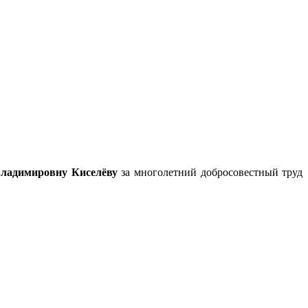
ладимировну Киселёву
за многолетний добросовестный труд