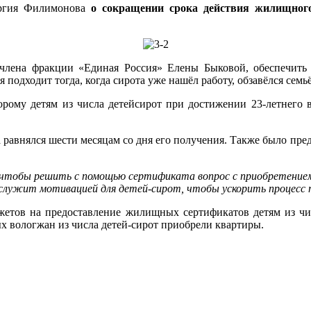
оргия Филимонова
о сокращении срока действия жилищного
члена фракции «Единая Россия» Елены Быковой, обеспечить в
 подходит тогда, когда сирота уже нашёл работу, обзавёлся семь
торому детям из числа детейсирот при достижении 23-летнего 
равнялся шести месяцам со дня его получения. Также было пре
в, чтобы решить с помощью сертификата вопрос с приобретением
служит мотивацией для детей-сирот, чтобы ускорить процесс пр
джетов на предоставление жилищных сертификатов детям из чис
х вологжан из числа детей-сирот приобрели квартиры.