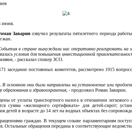
риев
4 июня.
Роман Заварин
озвучил результаты пятилетнего периода работ
огжан.
 События в стране вынуждали нас оперативно реагировать на м
вались условия для повышения инвестиционной привлекательнос
мляков,
- рассказал спикер ЗСО.
1171 заседание постоянных комитетов, рассмотрено 1915 вопрос
. В основном они были направлены на установление или продле
р образования и здравоохранения,
- продолжил Роман Заварин.
ны от уплаты транспортного налога в отношении легкового авт
ется сумма «жилищного сертификата» для детей-сирот; уста
я детей в возрасте до 14 лет на водных объектах без сопровож
обращениями граждан. В текущем созыве парламентариям посту
ия. Остальные обращения переданы в соответствующие ведомства