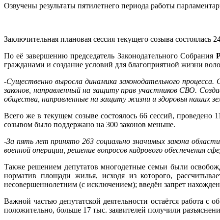
Озвучены результаты пятилетнего периода работы парламента
Заключительная плановая сессия текущего созыва состоялась 2
По её завершению председатель Законодательного Собрания
гражданами и создание условий для благоприятной жизни вол
-Существенно выросла динамика законодательного процесса.
законов, направленный на защиту прав участников СВО. Созда
общества, направленные на защиту жизни и здоровья наших зе
Всего же в текущем созыве состоялось 66 сессий, проведено 
созывом было поддержано на 300 законов меньше.
-За пять лет принято 263 социально значимых закона области
военной операции, решение вопросов кадрового обеспечения сфе
Также решением депутатов многодетные семьи были освобожде
норматив площади жилья, исходя из которого, рассчитыва
несовершеннолетним (с исключением); введён запрет нахождени
Важной частью депутатской деятельности остаётся работа с 
положительно, больше 17 тыс. заявителей получили разъяснен