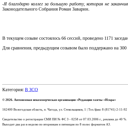
-Я благодарю коллег за большую работу, которая не заканч
Законодательного Собрания Роман Заварин.
В текущем созыве состоялось 66 сессий, проведено 1171 заседа
Для сравнения, предыдущим созывом было поддержано на 300 
Категория:
В ЗСО
© 2026. Автономная некоммерческая организация «Редакция газеты «Искра»
162400 Вологодская область, п. Чагода, ул. Стекольщиков, 1 | Тел./факс 8 (81741) 2-11-92
Свидетельство о регистрации СМИ ПИ № ФС З - 0258 от 07.03.2006 г., реклама до 40 %.
Выходит два раз в неделю по вторникам и пятницам по 8 полос форматом А3.