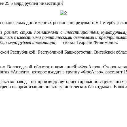
ее 25,5 млрд рублей инвестиций
л о ключевых достижениях региона по результатам Петербургск
 из разных стран познакомили с инвестиционным, культурны
етились с известными политическими деятелями и предпринимате
25,5 млрд рублей инвестиций,
— сказал Георгий Филимонов.
зской Республикой, Республикой Башкортостан, Витебской облас
ом Вологодской области и компанией «ФосАгро». Стороны за
тия «Апатит», которое входит в группу «ФосАгро», составит 15
ельство завода по производству ориентированно-стружечных 
трено на организацию новых туристических баз отдыха в Вашки