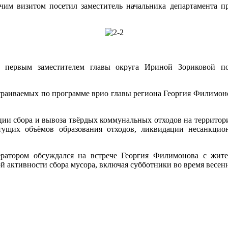
им визитом посетил заместитель начальника департамента пр
 с первым заместителем главы округа Ириной Зориковой п
раиваемых по программе врио главы региона Георгия Филимонова
ции сбора и вывоза твёрдых коммунальных отходов на территор
ущих объёмов образования отходов, ликвидации несанкцио
ратором обсуждался на встрече Георгия Филимонова с жите
й активности сбора мусора, включая субботники во время весен