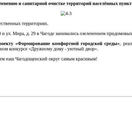
еленению и санитарной очистке территорий населённых пунк
ественных территориях.
 и ул. Мира, д. 29 в Чагоде занимались озеленением придомовы
роекту «Формирование комфортной городской среды»
, реа
ном конкурсе «Дружному дому - уютный двор».
лаем наш Чагодощенский округ самым красивым!