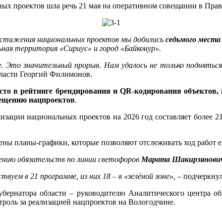
ных проектов шла речь 21 мая на оперативном совещании в Прав
достижения национальных проектов мы добились
седьмого места
ьная территория «Сириус» и город «Байконур».
е
. Это значительный прорыв. Нам удалось не только подняться
бласти Георгий Филимонов.
сто в рейтинге брендирования и QR-кодирования объектов, 
вещению нацпроектов
.
зации национальных проектов на 2026 год составляет более 21,
лены планы-графики, которые позволяют отслеживать ход работ 
лнению обязательств по линии светофоров
Марата Шакирзянович
вуем в 21 программе, из них 18 – в «зелёной зоне»,
– подчеркну
губернатора области – руководителю Аналитического центра о
троль за реализацией нацпроектов на Вологодчине.