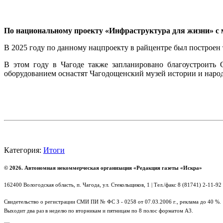
По национальному проекту «Инфраструктура для жизни» с 
В 2025 году по данному нацпроекту в райцентре был построен
В этом году в Чагоде также запланировано благоустроить
оборудованием оснастят Чагодощенский музей истории и наро
Категория:
Итоги
© 2026. Автономная некоммерческая организация «Редакция газеты «Искра»
162400 Вологодская область, п. Чагода, ул. Стекольщиков, 1 | Тел./факс 8 (81741) 2-11-92
Свидетельство о регистрации СМИ ПИ № ФС З - 0258 от 07.03.2006 г., реклама до 40 %.
Выходит два раз в неделю по вторникам и пятницам по 8 полос форматом А3.