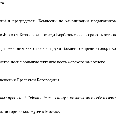
га
тий и председатель Комиссии по канонизации подвижников
0 км от Белозерска посреди Ворбозомского озера есть остров
дящее с ним как от благой руки Божией, смиренно говоря во
истов носил большую тяжелую кость морского животного.
говещения Пресвятой Богородицы.
нных прошений. Обращайтесь к нему с молитвами о себе и своих
ом историческом музее в Москве.