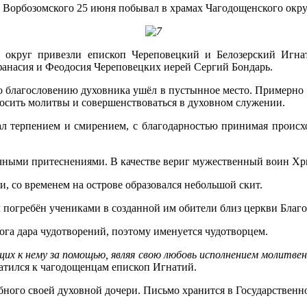
Ворбозомского 25 июня побывал в храмах Чагодощенского окру
округ привезли епископ Череповецкий и Белозерский Игна
фанасия и Феодосия Череповецких иерей Сергий Бондарь.
благословению духовника ушёл в пустынное место. Примерно в 4
носить молитвы и совершенствоваться в духовном служении.
ал терпением и смирением, с благодарностью принимая происхо
чными притеснениями. В качестве вериг мужественный воин Хр
и, со временем на острове образовался небольшой скит.
л погребён учениками в созданной им обители близ церкви Бла
га дара чудотворений, поэтому именуется чудотворцем.
щих к нему за помощью, являя свою любовь исполнением молитве
атился к чагодощенцам епископ Игнатий.
ного своей духовной дочери. Письмо хранится в Государственн