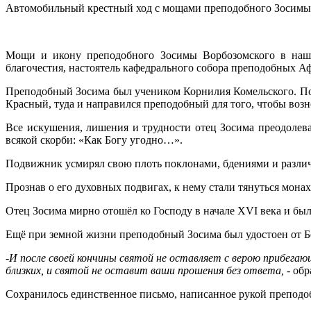
Автомобильный крестный ход с мощами преподобного Зосимы 
Мощи и икону преподобного Зосимы Ворбозомского в наш 
благочестия, настоятель кафедрального собора преподобных А
Преподобный Зосима был учеником Корнилия Комельского. По 
Красный, туда и направился преподобный для того, чтобы воз
Все искушения, лишения и трудности отец Зосима преодолев
всякой скорби: «Как Богу угодно…».
Подвижник усмирял свою плоть поклонами, бдениями и разли
Прознав о его духовных подвигах, к нему стали тянуться монах
Отец Зосима мирно отошёл ко Господу в начале XVI века и бы
Ещё при земной жизни преподобный Зосима был удостоен от Бо
-И после своей кончины святой не оставляет с верою прибегаю
близких, и святой не оставит ваши прошения без ответа,
- обр
Сохранилось единственное письмо, написанное рукой преподоб