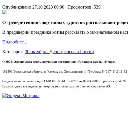
Опубликовано 27.10.2023 00:00
| Просмотров: 539
О тренере секции спортивных туристов рассказывают роди
В преддверии праздника хотим рассказать о замечательном нас
Подробнее...
Категория:
30 октября - День тренера в России
© 2026. Автономная некоммерческая организация «Редакция газеты «Искра»
162400 Вологодская область, п. Чагода, ул. Стекольщиков, 1 | Тел./факс 8 (81741) 2-11-92
Свидетельство о регистрации СМИ ПИ № ФС З - 0258 от 07.03.2006 г., реклама до 40 %.
Выходит два раз в неделю по вторникам и пятницам по 8 полос форматом А3.