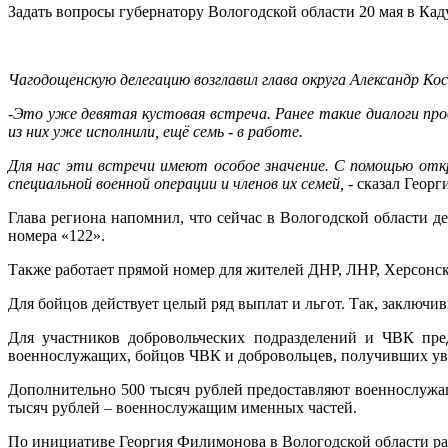
Задать вопросы губернатору Вологодской области 20 мая в Ка
Чагодощенскую делегацию возглавил глава округа Александр К
-Это уже девятая кустовая встреча. Ранее такие диалоги пров
из них уже исполнили, ещё семь - в работе.
Для нас эти встречи имеют особое значение. С помощью отк
специальной военной операции и членов их семей,
- сказал Геор
Глава региона напомнил, что сейчас в Вологодской области 
номера «122».
Также работает прямой номер для жителей ДНР, ЛНР, Херсонско
Для бойцов действует целый ряд выплат и льгот. Так, заключ
Для участников добровольческих подразделений и ЧВК пред
военнослужащих, бойцов ЧВК и добровольцев, получивших увеч
Дополнительно 500 тысяч рублей предоставляют военнослужащ
тысяч рублей – военнослужащим именных частей.
По инициативе Георгия Филимонова в Вологодской области ра