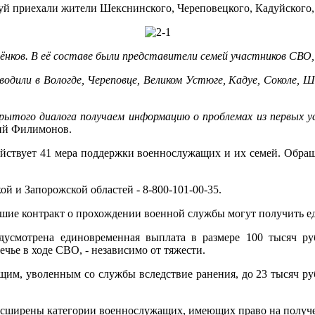
дуй приехали жители Шекснинского, Череповецкого, Кадуйского,
осёнков. В её составе были представители семей участников СВ
одили в Вологде, Череповце, Великом Устюге, Кадуе, Соколе, Ш
рытого диалога получаем информацию о проблемах из первых 
гий Филимонов.
действует 41 мера поддержки военнослужащих и их семей. Обр
й и Запорожской областей - 8-800-101-00-35.
ившие контракт о прохождении военной службы могут получить е
усмотрена единовременная выплата в размере 100 тысяч руб
ье в ходе СВО, - независимо от тяжести.
им, уволенным со службы вследствие ранения, до 23 тысяч ру
сширены категории военнослужащих, имеющих право на получени