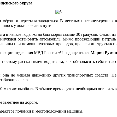
щенского округа.
амёрзла и перестала заводиться. В местных интернет-группах в
илось у дома, а если в пути...
а в начале года, когда был мороз свыше 30 градусов. Семья из 
л вынужден остановить автомобиль. Мимо проезжающий патрул
машины при помощи пусковых проводов, провели инструктаж и с
нспекции отделения МВД России «Чагодощенское»
Мария Румян
т, поэтому рассказываем водителям, как обезопасить себя и па
 она не мешала движению других транспортных средств. Не 
 заблокировался.
30 м от автомобиля. В тёмное время суток необходимо оставит
 заметнее на дороге.
характере поломки и местоположении машины.