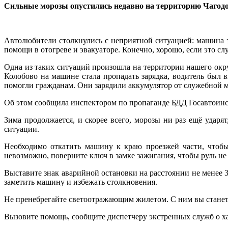
Сильные морозы опустились недавно на территорию Чагодо
Автолюбители столкнулись с неприятной ситуацией: машина з
помощи в отогреве и эвакуаторе. Конечно, хорошо, если это случ
Одна из таких ситуаций произошла на территории нашего округ
Колобово на машине стала пропадать зарядка, водитель бы
помогли гражданам. Они зарядили аккумулятор от служебной 
Об этом сообщила инспектором по пропаганде БДД Госавтои
Зима продолжается, и скорее всего, морозы ни раз ещё ударя
ситуации.
Необходимо откатить машину к краю проезжей части, чтобы
невозможно, поверните ключ в замке зажигания, чтобы руль не
Выставите знак аварийной остановки на расстоянии не менее 
заметить машину и избежать столкновения.
Не пренебрегайте светоотражающим жилетом. С ним вы станете
Вызовите помощь, сообщите диспетчеру экстренных служб о 