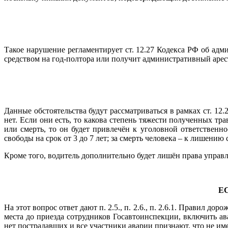
Такое нарушение регламентирует ст. 12.27 Кодекса РФ об ад
средством на год-полтора или получит административный арест
Данные обстоятельства будут рассматриваться в рамках ст. 1
нет. Если они есть, то какова степень тяжести полученных т
или смерть, то он будет привлечён к уголовной ответствен
свободы на срок от 3 до 7 лет; за смерть человека – к лишению 
Кроме того, водитель дополнительно будет лишён права управл
Е
На этот вопрос ответ дают п. 2.5., п. 2.6., п. 2.6.1. Правил 
места до приезда сотрудников Госавтоинспекции, включить а
нет пострадавших и все участники аварии признают, что не им