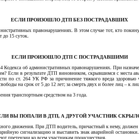
ЕСЛИ ПРОИЗОШЛО ДТП БЕЗ ПОСТРАДАВШИХ
министративных правонарушениях. В этом случае тот, кто покин
 до 15 суток.
ЕСЛИ ПРОИЗОШЛО ДТП С ПОСТРАДАВШИМИ
2.24 Кодекса об административных правонарушениях. При назнач
равм? Если в результате ДТП виновником, скрывшимся с места 
ности по ст. 264 УК РФ за причинение тяжкого вреда здоровью
свободы на срок от 5 до 12 лет; за смерть двух и более лиц – к л
ения транспортным средством на 3 года.
СЛИ ВЫ ПОПАЛИ В ДТП, А ДРУГОЙ УЧАСТНИК СКРЫЛ
дорожного движения. При ДТП водитель, причастный к нему, долже
варийную сигнализацию и выставить знак аварийной остановки
еют претензии ко всем участникам происшествия.