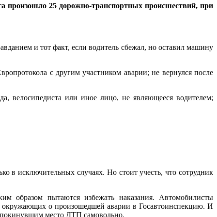
уга произошло 25 дорожно-транспортных происшествий, при
авданием и тот факт, если водитель сбежал, но оставил машину
Европротокола с другим участником аварии; не вернулся после
ода, велосипедиста или иное лицо, не являющееся водителем;
ько в исключительных случаях. Но стоит учесть, что сотрудник
ким образом пытаются избежать наказания. Автомобилисты
ом окружающих о произошедшей аварии в Госавтоинспекцию. И
я покинувшим место ДТП самовольно.