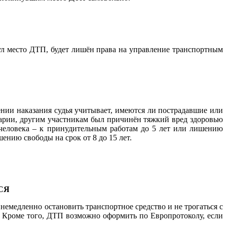
ул место ДТП, будет лишён права на управление транспортным
ении наказания судья учитывает, имеются ли пострадавшие или
аварии, другим участникам был причинён тяжкий вред здоровью
 человека – к принудительным работам до 5 лет или лишению
ишению свободы на срок от 8 до 15 лет.
СЯ
н немедленно остановить транспортное средство и не трогаться с
. Кроме того, ДТП возможно оформить по Европротоколу, если