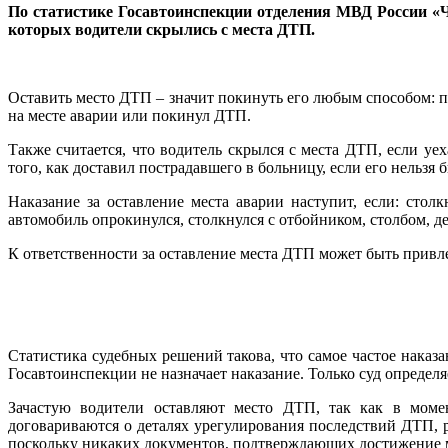
По статистике Госавтоинспекции отделения МВД России «Ч
которых водители скрылись с места ДТП.
Оставить место ДТП – значит покинуть его любым способом: пе
на месте аварии или покинул ДТП.
Также считается, что водитель скрылся с места ДТП, если уе
того, как доставил пострадавшего в больницу, если его нельзя
Наказание за оставление места аварии наступит, если: стол
автомобиль опрокинулся, столкнулся с отбойником, столбом, д
К ответственности за оставление места ДТП может быть привл
Статистика судебных решений такова, что самое частое наказа
Госавтоинспекции не назначает наказание. Только суд определяе
Зачастую водители оставляют место ДТП, так как в моме
договариваются о деталях урегулирования последствий ДТП,
поскольку никаких документов, подтверждающих достижение м