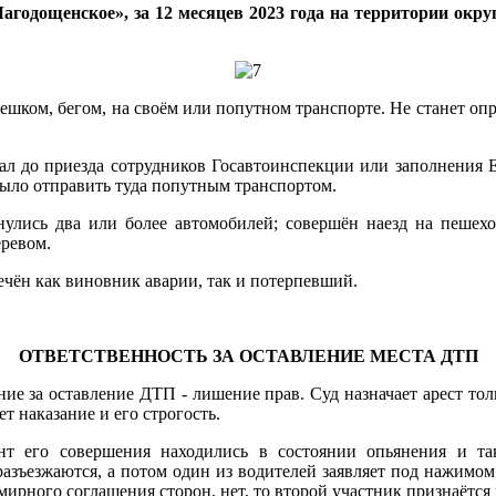
агодощенское», за 12 месяцев 2023 года на территории окр
шком, бегом, на своём или попутном транспорте. Не станет опр
хал до приезда сотрудников Госавтоинспекции или заполнения 
 было отправить туда попутным транспортом.
кнулись два или более автомобилей; совершён наезд на пешех
еревом.
ечён как виновник аварии, так и потерпевший.
ОТВЕТСТВЕННОСТЬ ЗА ОСТАВЛЕНИЕ МЕСТА ДТП
ние за оставление ДТП - лишение прав. Суд назначает арест тол
т наказание и его строгость.
нт его совершения находились в состоянии опьянения и та
 разъезжаются, а потом один из водителей заявляет под нажим
ирного соглашения сторон, нет, то второй участник признаётс