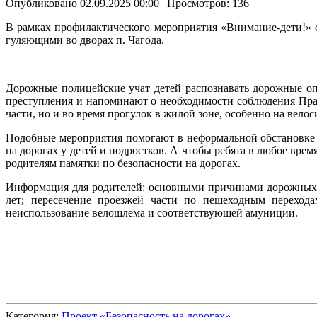
Опубликовано 02.09.2025 00:00
| Просмотров: 136
В рамках профилактического мероприятия «Внимание-дети!» 
гуляющими во дворах п. Чагода.
Дорожные полицейские учат детей распознавать дорожные опа
преступления и напоминают о необходимости соблюдения Прав
части, но и во время прогулок в жилой зоне, особенно на велос
Подобные мероприятия помогают в неформальной обстановке 
на дорогах у детей и подростков. А чтобы ребята в любое вр
родителям памятки по безопасности на дорогах.
Информация для родителей: основными причинами дорожных п
лет; пересечение проезжей части по пешеходным перехода
неиспользование велошлема и соответствующей амуниции.
Категория:
Проект «Безопасность на дорогах»