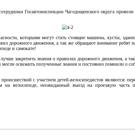
сотрудники Госавтоинспекции Чагодощенского округа провели
сности, которыми могут стать стоящие машины, кусты, здания, 
ил дорожного движения, а так же обращают внимание ребят на
ипеде и самокате!
лучше закрепить знания о правилах дорожного движения, а так
емя могли освежить полученные знания и постоянно помнили о 
роисшествий с участием детей-велосипедистов являются: перед
м на велосипеде, неожиданный выезд на проезжую часть п