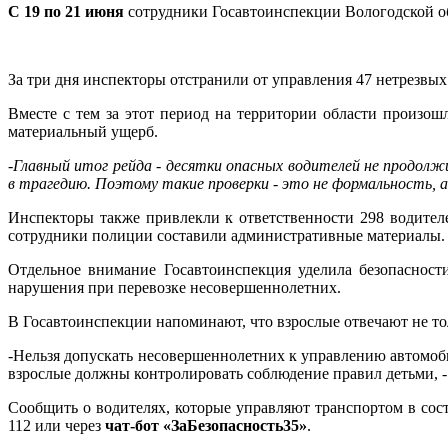
С 19 по 21 июня
сотрудники Госавтоинспекции Вологодской об
За три дня инспекторы отстранили от управления 47 нетрезвых 
Вместе с тем за этот период на территории области произо
материальный ущерб.
-Главный итог рейда - десятки опасных водителей не продол
в трагедию. Поэтому такие проверки - это не формальность, 
Инспекторы также привлекли к ответственности 298 водител
сотрудники полиции составили административные материалы.
Отдельное внимание Госавтоинспекция уделила безопасности
нарушения при перевозке несовершеннолетних.
В Госавтоинспекции напоминают, что взрослые отвечают не толь
-Нельзя допускать несовершеннолетних к управлению автомоб
взрослые должны контролировать соблюдение правил детьми, -
Сообщить о водителях, которые управляют транспортом в со
112 или через
чат-бот «ЗаБезопасность35»
.