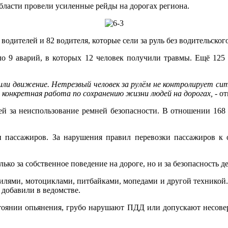
ласти провели усиленные рейды на дорогах региона.
водителей и 82 водителя, которые сели за руль без водительског
шло 9 аварий, в которых 12 человек получили травмы. Ещё 12
жили движение. Нетрезвый человек за рулём не контролирует 
а конкретная работа по сохранению жизни людей на дорогах,
- от
ей за неиспользование ремней безопасности. В отношении 16
 пассажиров. За нарушения правил перевозки пассажиров к о
ко за собственное поведение на дороге, но и за безопасность де
илями, мотоциклами, питбайками, мопедами и другой техникой. 
 добавили в ведомстве.
стоянии опьянения, грубо нарушают ПДД или допускают несов