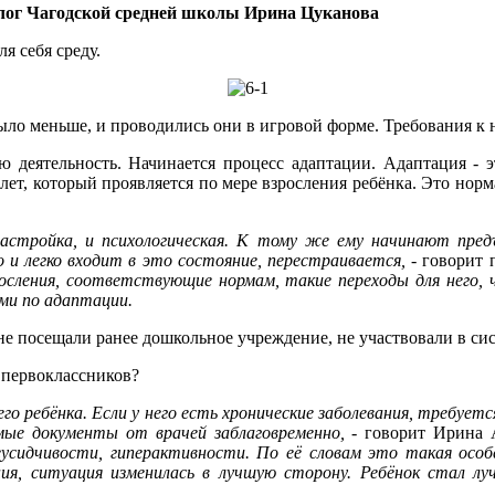
олог Чагодской средней школы Ирина Цуканова
я себя среду.
было меньше, и проводились они в игровой форме. Требования к
ю деятельность. Начинается процесс адаптации. Адаптация -
лет, который проявляется по мере взросления ребёнка. Это норма
енастройка, и психологическая. К тому же ему начинают пр
о и легко входит в это состояние, перестраивается,
- говорит 
росления, соответствующие нормам, такие переходы для него, 
ми по адаптации.
е посещали ранее дошкольное учреждение, не участвовали в сис
 первоклассников?
оего ребёнка. Если у него есть хронические заболевания, требуе
мые документы от врачей заблаговременно,
- говорит Ирина 
еусидчивости, гиперактивности. По её словам это такая особе
ия, ситуация изменилась в лучшую сторону. Ребёнок стал луч