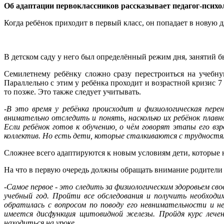
Об адаптации первоклассников рассказывает педагог-псих
Когда ребёнок приходит в первый класс, он попадает в новую дл
В детском саду у него был определённый режим дня, занятий 
Семилетнему ребёнку сложно сразу перестроиться на учебну
Параллельно с этим у ребёнка проходит и возрастной кризис 7 
то позже. Это также следует учитывать.
-В это время у ребёнка происходит и физиологическая пер
внимательно отследить и понять, насколько их ребёнок плавн
Если ребёнок готов к обучению, о чём говорят этапы его вз
коллектив. Но есть дети, которые сталкиваются с трудностя
Сложнее всего адаптируются к новым условиям дети, которые н
На что в первую очередь должны обращать внимание родители
-Самое первое - это следить за физиологическим здоровьем св
учебный год. Пройти все обследования и получить необходи
обратилась с вопросом по поводу его невнимательности и н
имеется дисфункция щитовидной железы. Пройдя курс лечен
находиться на уроке.