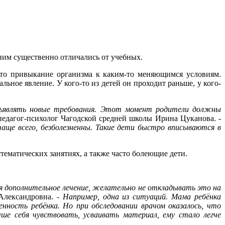
 ним существенно отличались от учебных.
 это привыкание организма к каким-то меняющимся условиям.
льное явление. У кого-то из детей он проходит раньше, у кого-
едъявлять новые требования. Этот момент родители должны
педагог-психолог Чагодской средней школы Ирина Цуканова.
-
чаще всего, безболезненны. Такие дети быстро вписываются в
тематических занятиях, а также часто болеющие дети.
тся дополнительное лечение, желательно не откладывать это на
Александровна.
- Например, одна из ситуаций. Мама ребёнка
нность ребёнка. Но при обследовании врачом оказалось, что
ше себя чувствовать, усваивать материал, ему стало легче