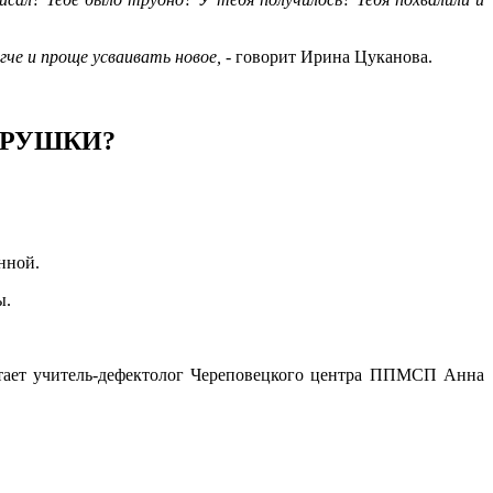
гче и проще усваивать новое,
- говорит Ирина Цуканова.
ГРУШКИ?
нной.
ы.
тает учитель-дефектолог Череповецкого центра ППМСП Анна