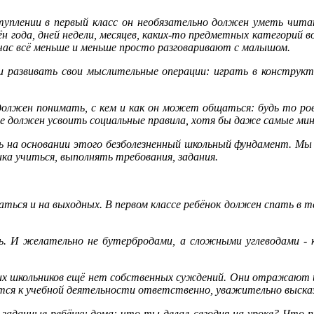
ступлении в первый класс он необязательно должен уметь чит
мён года, дней недели, месяцев, каких-то предметных категорий в
час всё меньше и меньше просто разговаривают с малышом.
 и развивать свои мыслительные операции: играть в конструкт
олжен понимать, с кем и как он может общаться: будь то рове
уже должен усвоить социальные правила, хотя бы даже самые ми
ь на основании этого безболезненный школьный фундамент. Мы 
нка учиться, выполнять требования, задания.
ься и на выходных. В первом классе ребёнок должен спать в те
ь. И желательно не бутербродами, а сложными углеводами - 
ших школьников ещё нет собственных суждений. Они отражают и
ится к учебной деятельности ответственно, уважительно высказы
аданные ребёнку дома: что ты делал сегодня на уроке? Что пи