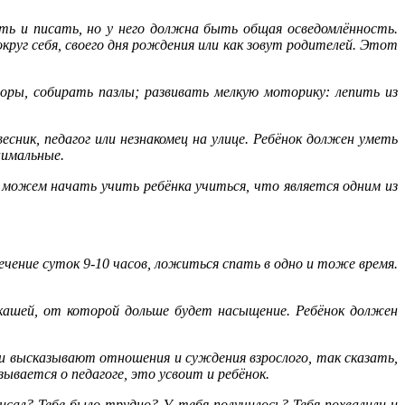
ать и писать, но у него должна быть общая осведомлённость.
округ себя, своего дня рождения или как зовут родителей. Этот
оры, собирать пазлы; развивать мелкую моторику: лепить из
сник, педагог или незнакомец на улице. Ребёнок должен уметь
нимальные.
можем начать учить ребёнка учиться, что является одним из
чение суток 9-10 часов, ложиться спать в одно и тоже время.
кашей, от которой дольше будет насыщение. Ребёнок должен
 высказывают отношения и суждения взрослого, так сказать,
вается о педагоге, это усвоит и ребёнок.
сал? Тебе было трудно? У тебя получилось? Тебя похвалили и