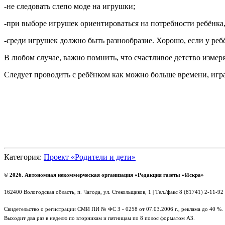
-не следовать слепо моде на игрушки;
-при выборе игрушек ориентироваться на потребности ребёнка, 
-среди игрушек должно быть разнообразие. Хорошо, если у реб
В любом случае, важно помнить, что счастливое детство измер
Следует проводить с ребёнком как можно больше времени, игр
Категория:
Проект «Родители и дети»
© 2026. Автономная некоммерческая организация «Редакция газеты «Искра»
162400 Вологодская область, п. Чагода, ул. Стекольщиков, 1 | Тел./факс 8 (81741) 2-11-92
Свидетельство о регистрации СМИ ПИ № ФС З - 0258 от 07.03.2006 г., реклама до 40 %.
Выходит два раз в неделю по вторникам и пятницам по 8 полос форматом А3.