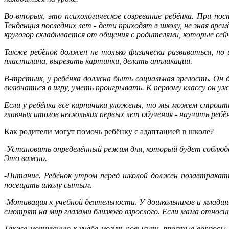
Во-вторых, это психологическое созревание ребёнка. При по
Тенденция последних лет - дети приходят в школу, не зная вре
кругозор складывается от общения с родителями, которые сей
Также ребёнок должен не только физически развиваться, но
пластилина, вырезать картинки, делать аппликации.
В-третьих, у ребёнка должна быть социальная зрелость. Он д
включаться в игру, уметь проигрывать. К первому классу он 
Если у ребёнка все кирпичики уложены, то мы можем строит
главных итогов нескольких первых лет обучения - научить ребё
Как родители могут помочь ребёнку с адаптацией в школе?
-Установить определённый режим дня, который будет соблюдат
Это важно.
-Питание. Ребёнок утром перед школой должен позавтракат
посещать школу сытым.
-Мотивация к учебной деятельности. У дошкольников и млад
смотрят на мир глазами близкого взрослого. Если мама относ
Также мотивацию к учёбе могут повысить простые вопросы, з