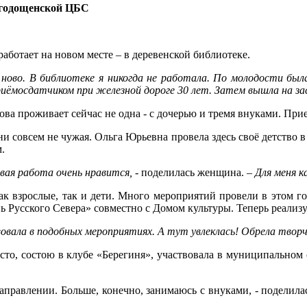
агодощенской ЦБС
работает на новом месте – в деревенской библиотеке.
, ново. В библиотеке я никогда не работала. По молодости был
иёмосдатчиком при железной дороге 30 лет. Затем вышла на з
а проживает сейчас не одна - с дочерью и тремя внуками. Прие
и совсем не чужая. Ольга Юрьевна провела здесь своё детство в
.
овая работа очень нравится,
- поделилась женщина.
– Для меня 
ак взрослые, так и дети. Много мероприятий провели в этом г
ь Русского Севера» совместно с Домом культуры. Теперь реализ
вовала в подобных мероприятиях. А тут увлеклась! Обрела творче
сто, состою в клубе «Берегиня», участвовала в муниципальном 
направлении. Больше, конечно, занимаюсь с внуками, - поделила