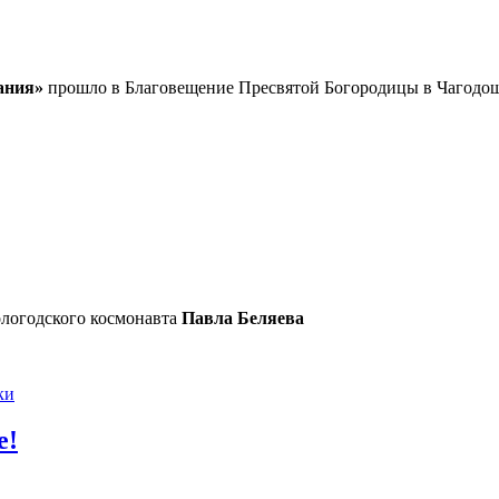
ания»
прошло в Благовещение Пресвятой Богородицы в Чагодощ
логодского космонавта
Павла Беляева
ки
е!