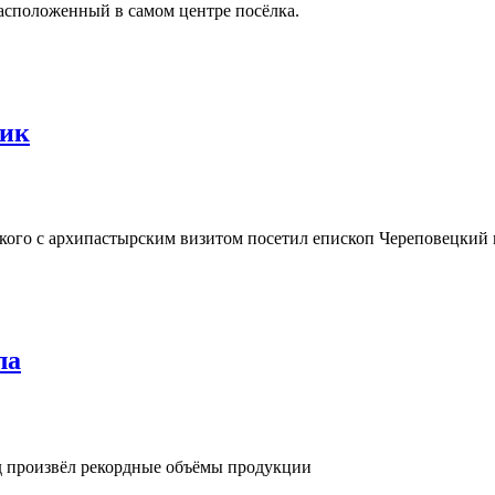
асположенный в самом центре посёлка.
ник
кого с архипастырским визитом посетил епископ Череповецкий 
ла
од произвёл рекордные объёмы продукции