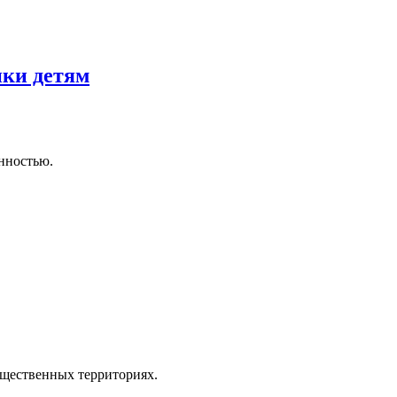
ики детям
нностью.
общественных территориях.